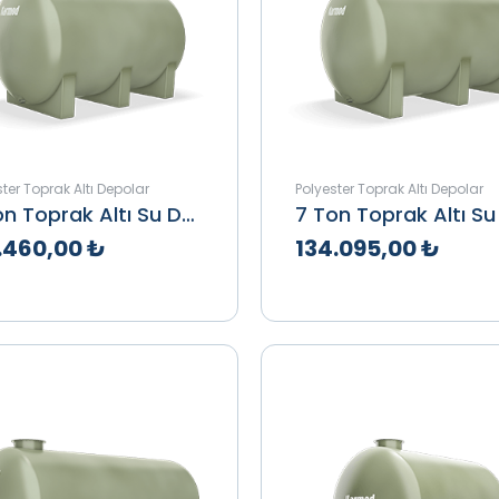
ter Toprak Altı Depolar
Polyester Toprak Altı Depolar
6 Ton Toprak Altı Su Deposu
.460,00 ₺
134.095,00 ₺
klif Al
İncele
Teklif Al
İnce