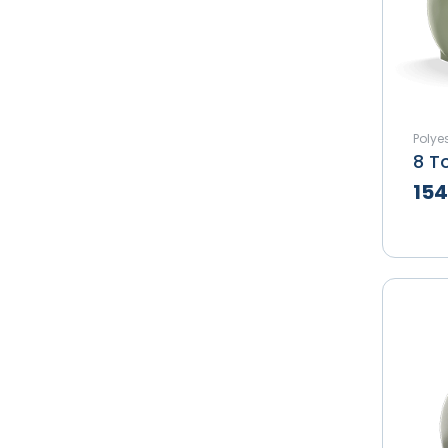
Polyes
154
Te