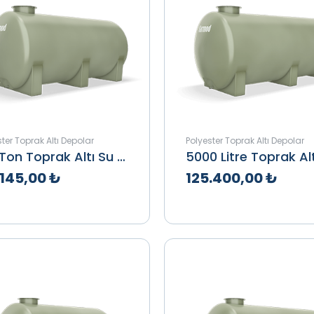
ter Toprak Altı Depolar
Polyester Toprak Altı Depolar
4.5 Ton Toprak Altı Su Deposu
.145,00 ₺
125.400,00 ₺
klif Al
İncele
Teklif Al
İnce