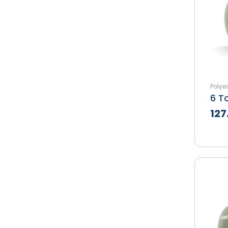
Polyes
127
Te