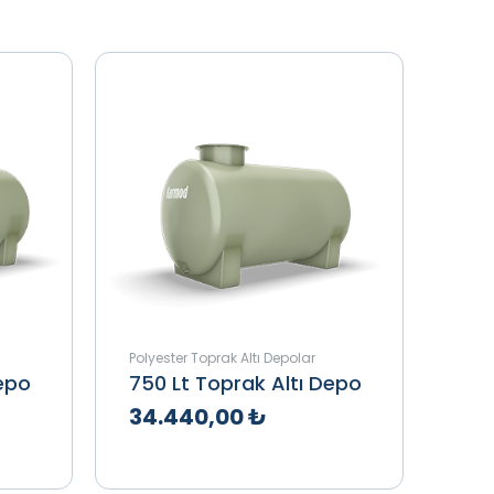
Polyester Toprak Altı Depolar
Depo
750 Lt Toprak Altı Depo
34.440,00 ₺
le
Teklif Al
İncele