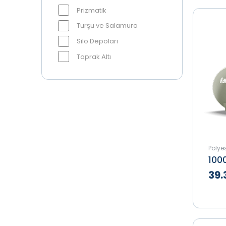
Prizmatik
Turşu ve Salamura
Silo Depoları
Toprak Altı
Polyes
39.
Te