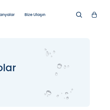
nyalar
Bize Ulaşın
olar