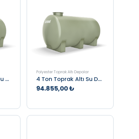
Polyester Toprak Altı Depolar
3.5 Ton Toprak Altı Su Deposu
4 Ton Toprak Altı Su Deposu
94.855,00 ₺
le
Teklif Al
İncele