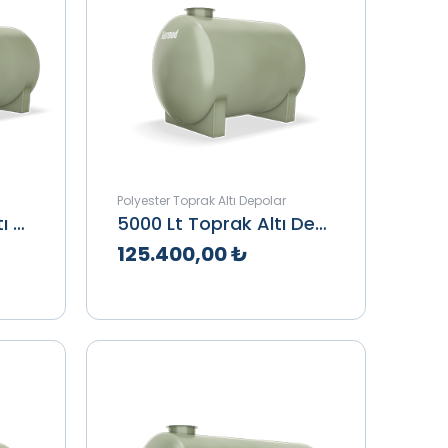
Polyester Toprak Altı Depolar
5000 Litre Toprak Altı Depo
5000 Lt Toprak Altı Depo
125.400,00 ₺
le
Teklif Al
İncele