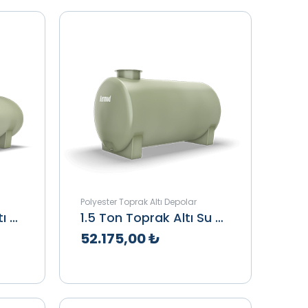
Polyester Toprak Altı Depolar
1 Ton Elips Toprak Altı Su Deposu
1.5 Ton Toprak Altı Su Deposu
52.175,00 ₺
le
Teklif Al
İncele