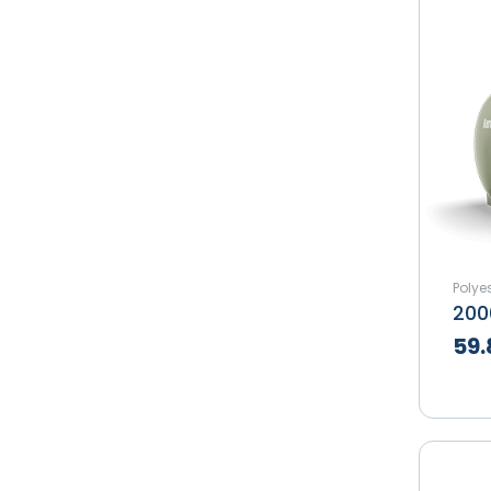
Polyes
59.
Te