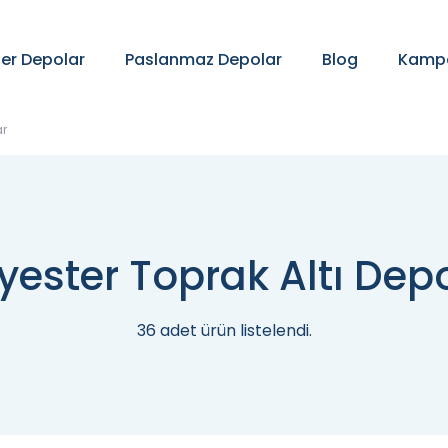
ter Depolar
Paslanmaz Depolar
Blog
Kampa
ar
yester Toprak Altı Dep
36
adet ürün listelendi.