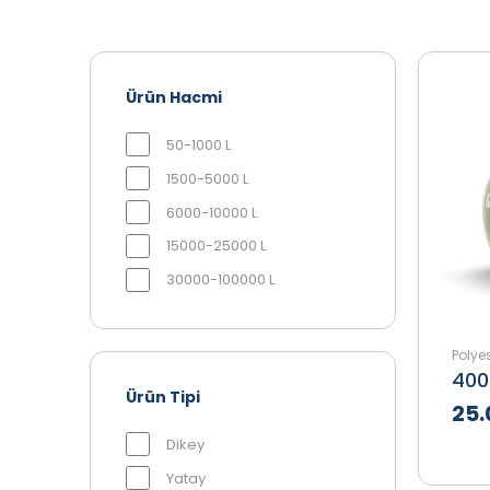
Ürün Hacmi
50-1000 L
1500-5000 L
6000-10000 L
15000-25000 L
30000-100000 L
Polyes
400
Ürün Tipi
25.
Dikey
Yatay
Te