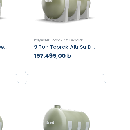
Polyester Toprak Altı Depolar
8000 Lt Toprak Altı Depo
9 Ton Toprak Altı Su Deposu
157.495,00 ₺
le
Teklif Al
İncele