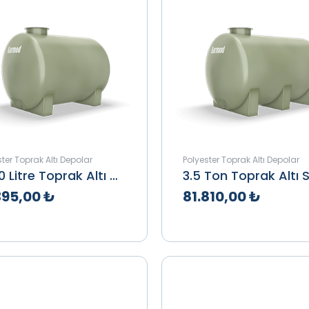
ter Toprak Altı Depolar
Polyester Toprak Altı Depolar
3000 Litre Toprak Altı Depo
395,00 ₺
81.810,00 ₺
klif Al
İncele
Teklif Al
İnce