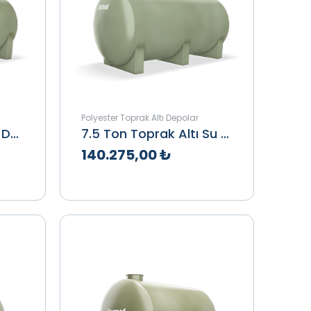
Polyester Toprak Altı Depolar
7 Ton Toprak Altı Su Deposu
7.5 Ton Toprak Altı Su Deposu
140.275,00 ₺
le
Teklif Al
İncele