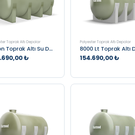
ter Toprak Altı Depolar
Polyester Toprak Altı Depolar
8 Ton Toprak Altı Su Deposu
.690,00 ₺
154.690,00 ₺
klif Al
İncele
Teklif Al
İnce