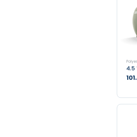
Polyes
101
Te