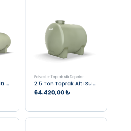
Polyester Toprak Altı Depolar
2 Ton Elips Toprak Altı Su Deposu
2.5 Ton Toprak Altı Su Deposu
64.420,00 ₺
le
Teklif Al
İncele