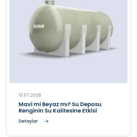
13.07.2026
Mavi mi Beyaz mı? Su Deposu
Renginin Su Kalitesine Etkisi
Detaylar