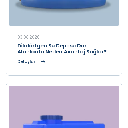
03.08.2026
Dikdörtgen Su Deposu Dar
Alanlarda Neden Avantaj Sağlar?
Detaylar