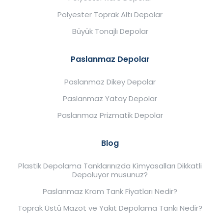
Polyester Toprak Altı Depolar
Büyük Tonajlı Depolar
Paslanmaz Depolar
Paslanmaz Dikey Depolar
Paslanmaz Yatay Depolar
Paslanmaz Prizmatik Depolar
Blog
Plastik Depolama Tanklarınızda Kimyasalları Dikkatli
Depoluyor musunuz?
Paslanmaz Krom Tank Fiyatları Nedir?
Toprak Üstü Mazot ve Yakıt Depolama Tankı Nedir?