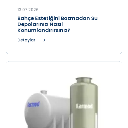
13.07.2026
Bahçe Estetiğini Bozmadan Su
Depolarınızı Nasıl
Konumlandırırsınız?
Detaylar