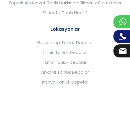
Toprak Altı Mazot Tankı Hakkında Bilmeniz Gerekenler
Foseptik Tankı Nedir?
Lokasyonlar
Gaziantep Tonluk Depolar
İzmit Tonluk Depolar
İzmir Tonluk Depolar
Ankara Tonluk Depolar
Konya Tonluk Depolar
Sakarya Tonluk Depo
Hatay Tonluk Depolar
Antalya Tonluk Depolar
Adana Tonluk Depolar