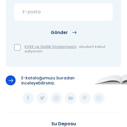
Gönder
KVKK ve Gizlilik Sözleşmesini
okudum kabul
ediyorum.
E-kataloğumuzu buradan
inceleyebilirsiniz.
Su Deposu