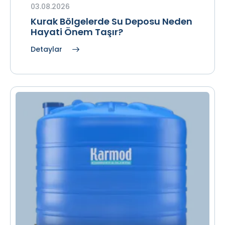
03.08.2026
Kurak Bölgelerde Su Deposu Neden
Hayati Önem Taşır?
Detaylar