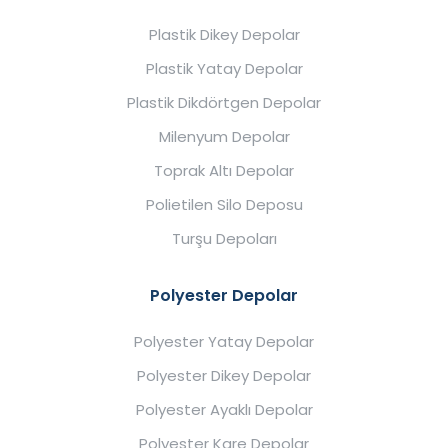
Plastik Dikey Depolar
Plastik Yatay Depolar
Plastik Dikdörtgen Depolar
Milenyum Depolar
Toprak Altı Depolar
Polietilen Silo Deposu
Turşu Depoları
Polyester Depolar
Polyester Yatay Depolar
Polyester Dikey Depolar
Polyester Ayaklı Depolar
Polyester Kare Depolar