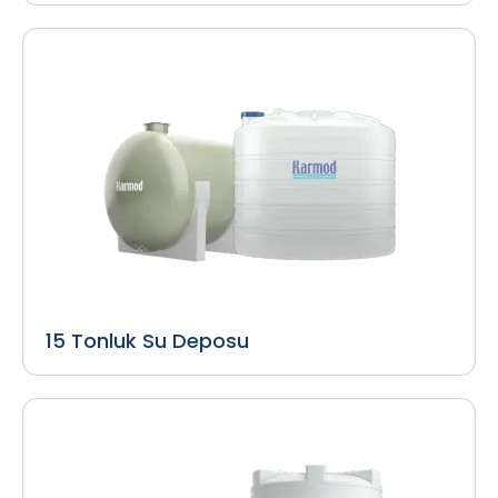
15 Tonluk Su Deposu