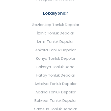
Lokasyonlar
Gaziantep Tonluk Depolar
İzmit Tonluk Depolar
İzmir Tonluk Depolar
Ankara Tonluk Depolar
Konya Tonluk Depolar
Sakarya Tonluk Depo
Hatay Tonluk Depolar
Antalya Tonluk Depolar
Adana Tonluk Depolar
Balıkesir Tonluk Depolar
Samsun Tonluk Depolar