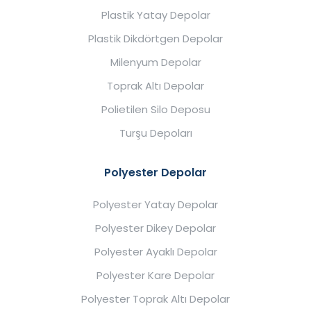
Plastik Yatay Depolar
Plastik Dikdörtgen Depolar
Milenyum Depolar
Toprak Altı Depolar
Polietilen Silo Deposu
Turşu Depoları
Polyester Depolar
Polyester Yatay Depolar
Polyester Dikey Depolar
Polyester Ayaklı Depolar
Polyester Kare Depolar
Polyester Toprak Altı Depolar