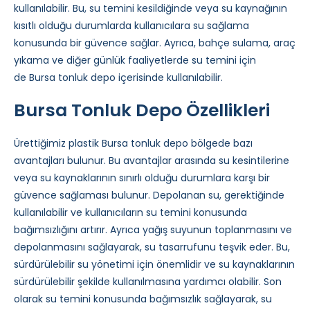
kullanılabilir. Bu, su temini kesildiğinde veya su kaynağının
kısıtlı olduğu durumlarda kullanıcılara su sağlama
konusunda bir güvence sağlar. Ayrıca, bahçe sulama, araç
yıkama ve diğer günlük faaliyetlerde su temini için
de Bursa tonluk depo içerisinde kullanılabilir.
Bursa Tonluk Depo Özellikleri
Ürettiğimiz plastik Bursa tonluk depo bölgede bazı
avantajları bulunur. Bu avantajlar arasında su kesintilerine
veya su kaynaklarının sınırlı olduğu durumlara karşı bir
güvence sağlaması bulunur. Depolanan su, gerektiğinde
kullanılabilir ve kullanıcıların su temini konusunda
bağımsızlığını artırır. Ayrıca yağış suyunun toplanmasını ve
depolanmasını sağlayarak, su tasarrufunu teşvik eder. Bu,
sürdürülebilir su yönetimi için önemlidir ve su kaynaklarının
sürdürülebilir şekilde kullanılmasına yardımcı olabilir. Son
olarak su temini konusunda bağımsızlık sağlayarak, su