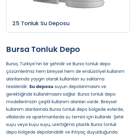
25 Tonluk Su Deposu
Bursa Tonluk Depo
Bursa, Türkiye'nin bir şehridir ve Bursa tonluk depo
çözümlerimiz hem bireysel hem de endüstriyel kullanım
alanlarında yaygın olarak kullanılan su saklama
tesisleridir.
Su deposu
suyun depolanmasını ve
gerektiğinde kullanılmasını sağlar. Bursa tonluk depo
modellerimizin çeşitli kullanım alanları vardır. Bireysel
kullanım alanlarında Bursa tonluk depo bölgede evlerde,
villalarda ve apartmanlarda su temini için kullanılır. Şehir
suyu veya kuyu suyu, ürettiğimiz plastik Bursa tonluk
depo bölgede depolanabilir ve ihtiyaç duyulduğunda