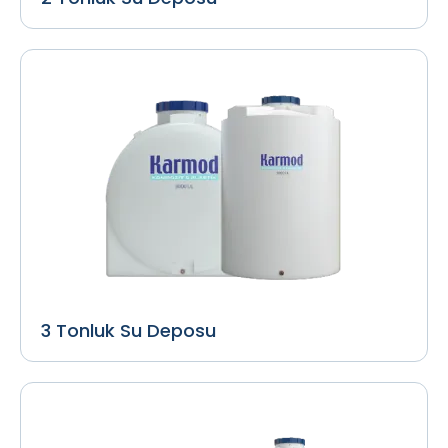
3 Tonluk Su Deposu