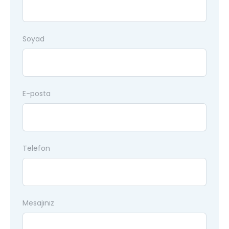
Soyad
E-posta
Telefon
Mesajınız