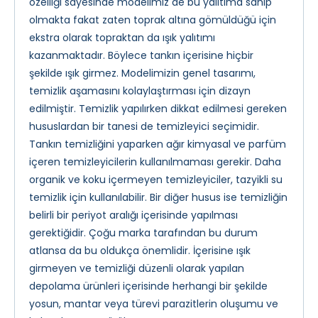
özelliği sayesinde modelimiz de bu yalıtıma sahip
olmakta fakat zaten toprak altına gömüldüğü için
ekstra olarak topraktan da ışık yalıtımı
kazanmaktadır. Böylece tankın içerisine hiçbir
şekilde ışık girmez. Modelimizin genel tasarımı,
temizlik aşamasını kolaylaştırması için dizayn
edilmiştir. Temizlik yapılırken dikkat edilmesi gereken
hususlardan bir tanesi de temizleyici seçimidir.
Tankın temizliğini yaparken ağır kimyasal ve parfüm
içeren temizleyicilerin kullanılmaması gerekir. Daha
organik ve koku içermeyen temizleyiciler, tazyikli su
temizlik için kullanılabilir. Bir diğer husus ise temizliğin
belirli bir periyot aralığı içerisinde yapılması
gerektiğidir. Çoğu marka tarafından bu durum
atlansa da bu oldukça önemlidir. İçerisine ışık
girmeyen ve temizliği düzenli olarak yapılan
depolama ürünleri içerisinde herhangi bir şekilde
yosun, mantar veya türevi parazitlerin oluşumu ve