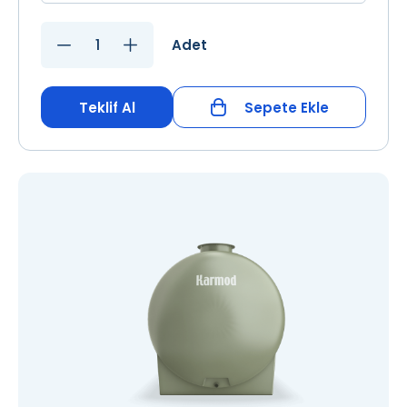
Adet
Teklif Al
Sepete Ekle