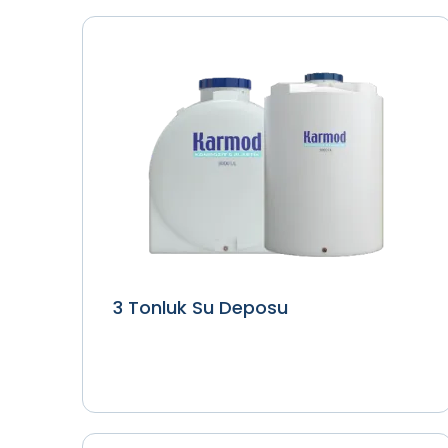
3 Tonluk Su Deposu