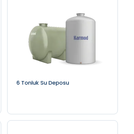
6 Tonluk Su Deposu