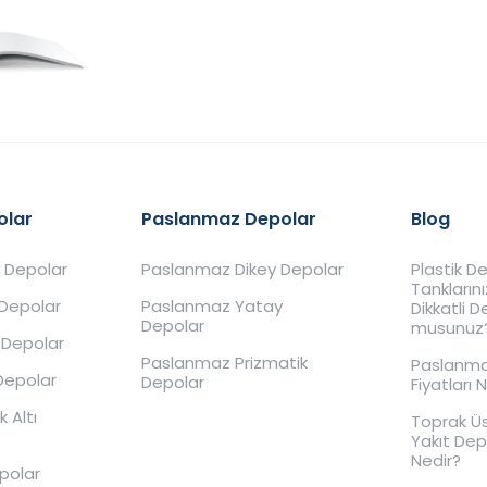
olar
Paslanmaz Depolar
Blog
 Depolar
Paslanmaz Dikey Depolar
Plastik 
Tankların
 Depolar
Paslanmaz Yatay
Dikkatli 
Depolar
musunuz
 Depolar
Paslanmaz Prizmatik
Paslanma
Depolar
Depolar
Fiyatları 
 Altı
Toprak Ü
Yakıt De
Nedir?
epolar