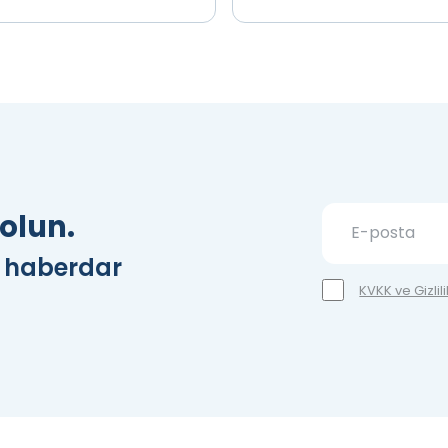
klif Al
İncele
Teklif Al
İnce
olun.
z haberdar
KVKK ve Gizlil