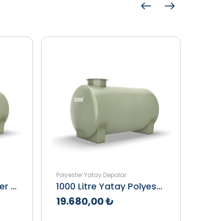
Polyester Yatay Depolar
Polye
750 Lt Yatay Polyester Depo
1000 Litre Yatay Polyester Depo
19.680,00 ₺
19.