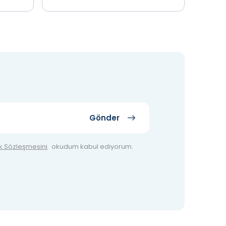
le
Teklif Al
İncele
Te
Gönder
ik Sözleşmesini
okudum kabul ediyorum.