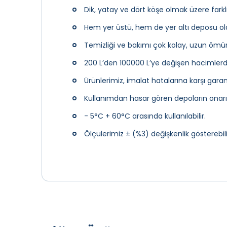
Dik, yatay ve dört köşe olmak üzere fark
Hem yer üstü, hem de yer altı deposu olara
Temizliği ve bakımı çok kolay, uzun ömürl
200 L’den 100000 L’ye değişen hacimlerd
Ürünlerimiz, imalat hatalarına karşı garan
Kullanımdan hasar gören depoların ona
- 5°C + 60°C arasında kullanılabilir.
Ölçülerimiz ± (%3) değişkenlik gösterebili