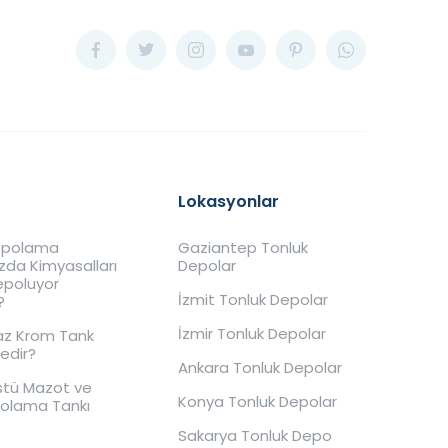
Lokasyonlar
Depolama
Gaziantep Tonluk
ızda Kimyasalları
Depolar
Depoluyor
İzmit Tonluk Depolar
?
İzmir Tonluk Depolar
z Krom Tank
Nedir?
Ankara Tonluk Depolar
stü Mazot ve
Konya Tonluk Depolar
polama Tankı
Sakarya Tonluk Depo