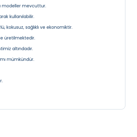
lı modeller mevcuttur.
k kullanılabilir.
ü, kokusuz, sağlıklı ve ekonomiktir.
e üretilmektedir.
timiz altındadır.
rımı mümkündür.
r.