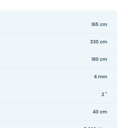
165 cm
330 cm
180 cm
4 mm
2 "
40 cm