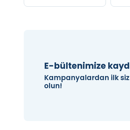
Teklif Al
İncele
Te
E-bültenimize kayd
Kampanyalardan ilk si
olun!