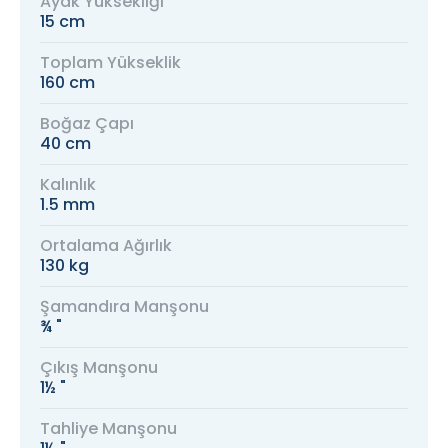
Ayak Yüksekliği
15 cm
Toplam Yükseklik
160 cm
Boğaz Çapı
40 cm
Kalınlık
1.5 mm
Ortalama Ağırlık
130 kg
Şamandıra Manşonu
¾ "
Çıkış Manşonu
1½ "
Tahliye Manşonu