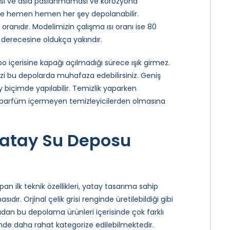
ması ve asla paslanmaması ve korozyona
de hemen hemen her şey depolanabilir.
ranıdır. Modelimizin çalışma ısı oranı ise 80
derecesine oldukça yakındır.
po içerisine kapağı açılmadığı sürece ışık girmez.
inizi bu depolarda muhafaza edebilirsiniz. Geniş
 biçimde yapılabilir. Temizlik yaparken
ve parfüm içermeyen temizleyicilerden olmasına
Yatay Su Deposu
n ilk teknik özellikleri, yatay tasarıma sahip
ır. Orjinal çelik grisi renginde üretilebildiği gibi
açıdan bu depolama ürünleri içerisinde çok farklı
esinde daha rahat kategorize edilebilmektedir.