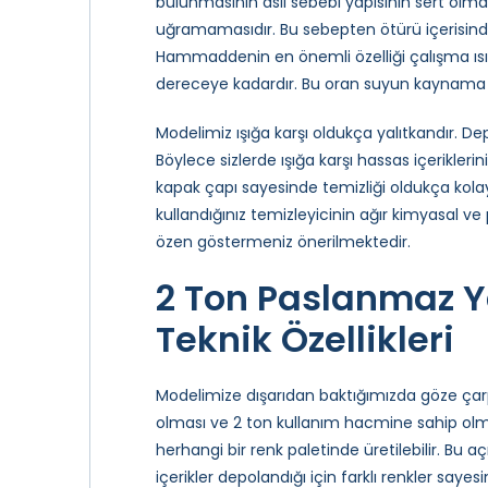
bulunmasının asıl sebebi yapısının sert ol
uğramamasıdır. Bu sebepten ötürü içerisin
Hammaddenin en önemli özelliği çalışma ısı o
dereceye kadardır. Bu oran suyun kaynama 
Modelimiz ışığa karşı oldukça yalıtkandır. De
Böylece sizlerde ışığa karşı hassas içerikler
kapak çapı sayesinde temizliği oldukça kolay
kullandığınız temizleyicinin ağır kimyasal 
özen göstermeniz önerilmektedir.
2 Ton Paslanmaz 
Teknik Özellikleri
Modelimize dışarıdan baktığımızda göze çarpa
olması ve 2 ton kullanım hacmine sahip olmasıd
herhangi bir renk paletinde üretilebilir. Bu 
içerikler depolandığı için farklı renkler say