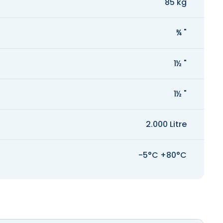
85 kg
¾ "
1½ "
1½ "
2.000 Litre
-5°C +80°C