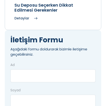
Su Deposu Seçerken Dikkat
Edilmesi Gerekenler
Detaylar
İletişim Formu
Aşağıdaki formu doldurarak bizimle iletişime
geçebilirsiniz.
Ad
Soyad