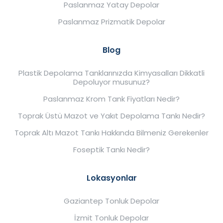
Paslanmaz Yatay Depolar
Paslanmaz Prizmatik Depolar
Blog
Plastik Depolama Tanklarınızda Kimyasalları Dikkatli
Depoluyor musunuz?
Paslanmaz Krom Tank Fiyatları Nedir?
Toprak Üstü Mazot ve Yakıt Depolama Tankı Nedir?
Toprak Altı Mazot Tankı Hakkında Bilmeniz Gerekenler
Foseptik Tankı Nedir?
Lokasyonlar
Gaziantep Tonluk Depolar
İzmit Tonluk Depolar