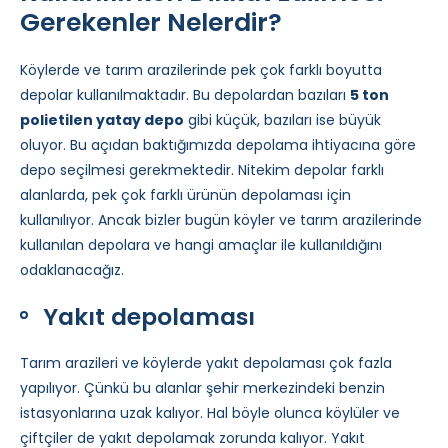
Gerekenler Nelerdir?
Köylerde ve tarım arazilerinde pek çok farklı boyutta
depolar kullanılmaktadır. Bu depolardan bazıları
5 ton
polietilen yatay depo
gibi küçük, bazıları ise büyük
oluyor. Bu açıdan baktığımızda depolama ihtiyacına göre
depo seçilmesi gerekmektedir. Nitekim depolar farklı
alanlarda, pek çok farklı ürünün depolaması için
kullanılıyor. Ancak bizler bugün köyler ve tarım arazilerinde
kullanılan depolara ve hangi amaçlar ile kullanıldığını
odaklanacağız.
Yakıt depolaması
Tarım arazileri ve köylerde yakıt depolaması çok fazla
yapılıyor. Çünkü bu alanlar şehir merkezindeki benzin
istasyonlarına uzak kalıyor. Hal böyle olunca köylüler ve
çiftçiler de yakıt depolamak zorunda kalıyor. Yakıt