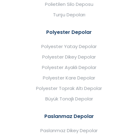
Polietilen Silo Deposu
Turşu Depoları
Polyester Depolar
Polyester Yatay Depolar
Polyester Dikey Depolar
Polyester Ayaklı Depolar
Polyester Kare Depolar
Polyester Toprak Altı Depolar
Büyük Tonajlı Depolar
Paslanmaz Depolar
Paslanmaz Dikey Depolar