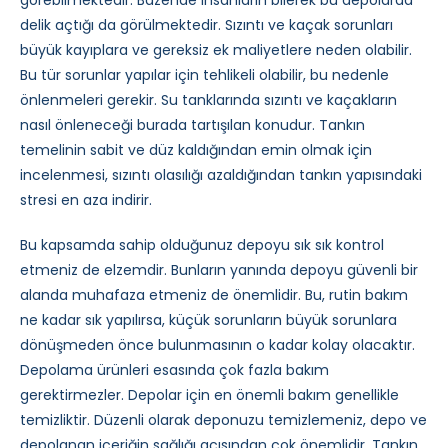
görebilmektedir. Bazende insanların bilerek bu depolarda
delik açtığı da görülmektedir. Sızıntı ve kaçak sorunları
büyük kayıplara ve gereksiz ek maliyetlere neden olabilir.
Bu tür sorunlar yapılar için tehlikeli olabilir, bu nedenle
önlenmeleri gerekir. Su tanklarında sızıntı ve kaçakların
nasıl önleneceği burada tartışılan konudur. Tankın
temelinin sabit ve düz kaldığından emin olmak için
incelenmesi, sızıntı olasılığı azaldığından tankın yapısındaki
stresi en aza indirir.
Bu kapsamda sahip olduğunuz depoyu sık sık kontrol
etmeniz de elzemdir. Bunların yanında depoyu güvenli bir
alanda muhafaza etmeniz de önemlidir. Bu, rutin bakım
ne kadar sık ​​yapılırsa, küçük sorunların büyük sorunlara
dönüşmeden önce bulunmasının o kadar kolay olacaktır.
Depolama ürünleri esasında çok fazla bakım
gerektirmezler. Depolar için en önemli bakım genellikle
temizliktir. Düzenli olarak deponuzu temizlemeniz, depo ve
depolanan içeriğin sağlığı açısından çok önemlidir. Tankın