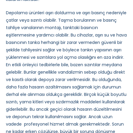
Depolama ürünleri aşırı doldurma ve aşırı basınç nedeniyle
çatlar veya sızıntı olabilir. Taşma borularının ve basınç
tahliye vanalarının montajı, tanktaki basıncın
eşitlenmesine yardımcı olabilir. Bu cihazlar, aşırı su ve hava
basıncının tanka herhangi bir zarar vermeden güvenli bir
şekilde tahliyesini sağlar ve böylece tankın yapısının aşırı
yüklenmesi ve sızıntılara yol açma olasılığını en aza indirir.
En etkili önleyici tedbirlerle bile, bazen sızıntılar meydana
gelebilir. Bunlar genellikle vandalizmin sebep olduğu direkt
ve kasıtlı olarak depoya zarar verilmesidir. Bu olduğunda,
daha fazla hasarın azaltılmasını sağlamak için durumun
derhal ele alınması oldukça gereklidir. Birçok küçük boyutlu
sızıntı, yama kitleri veya sızdırmazlık maddeleri kullanılarak
giderilebilir. Bu ancak geçici olarak hasarın düzeltilmesini
ve deponun tekrar kullanılmasını sağlar. Ancak uzun
vadede profesyonel hizmet almak gerekmektedir. Sorun
ne kadar erken çözülürse, büyük bir soruna dönüşme