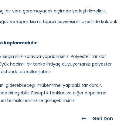
i bir yere çarpmayacak biçimde yerleştirilmelidir.
ğaz ve kapak kısmı, toprak seviyesinin üzerinde kalacak
le kaplanmalıdır.
k seçiminizi kolayca yapabilirsiniz. Polyester tanklar
yük hacimli bir tanka ihtiyaç duyuyorsanız, polyester
üstünde de kullanılabilir.
arını giderebileceği mükemmel yapıdaki tanklardır.
oda birleşebilir. Foseptik tankları ve diğer depolama
i temsilcilerimiz ile görüşebilirsiniz.
Geri Dön