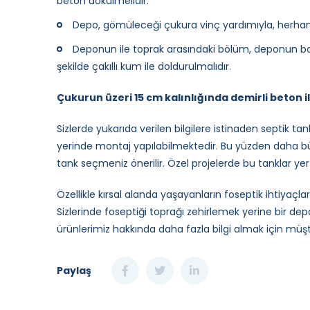
beton dökülmelidir.
Depo, gömüleceği çukura vinç yardımıyla, herhang
Deponun ile toprak arasındaki bölüm, deponun bo
şekilde çakıllı kum ile doldurulmalıdır.
Çukurun üzeri 15 cm kalınlığında demirli beton i
Sizlerde yukarıda verilen bilgilere istinaden septik tan
yerinde montaj yapılabilmektedir. Bu yüzden daha bü
tank seçmeniz önerilir. Özel projelerde bu tanklar yer 
Özellikle kırsal alanda yaşayanların foseptik ihtiyaçl
Sizlerinde foseptiği toprağı zehirlemek yerine bir dep
ürünlerimiz hakkında daha fazla bilgi almak için müşter
Paylaş