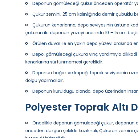
Deponun gömüleceği çukur önceden operatör yardı
Çukur zemini, 25 cm kalınlığında demir çubuklu b
Çukurun kenarlarına, depo seviyesinin üstüne kada
çukurun ile deponun yüzeyi arasında 10 – 15 cm boşlu
Örülen duvar ile en yakın depo yüzeyi arasında en 
Depo, gömüleceği çukura vinç yardımıyla dikkatli 
kenarlarına sürtünmemesi gereklidir.
Deponun boğaz ve kapağı toprak seviyesinin üzer
dolgu yapılmalıdır.
Deponun kurulduğu alanda, depo üzerinden insan
Polyester Toprak Altı
Öncelikle deponun gömüleceği çukur, deponun dör
önceden düzgün şekilde kazılmalı, Çukurun zemini çu