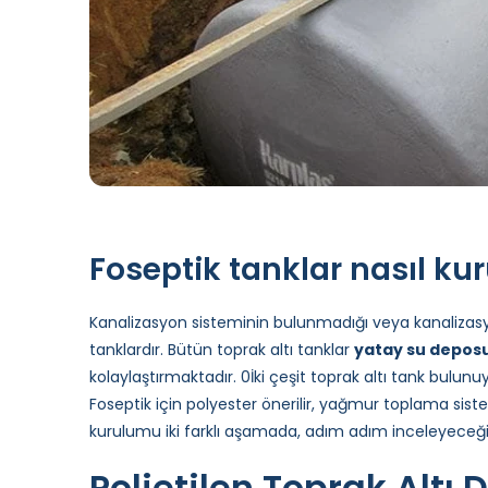
Foseptik tanklar nasıl ku
Kanalizasyon sisteminin bulunmadığı veya kanalizas
tanklardır. Bütün toprak altı tanklar
yatay su depos
kolaylaştırmaktadır. 0İki çeşit toprak altı tank bulunuyo
Foseptik için polyester önerilir, yağmur toplama sistem
kurulumu iki farklı aşamada, adım adım inceleyeceği
Polietilen Toprak Altı