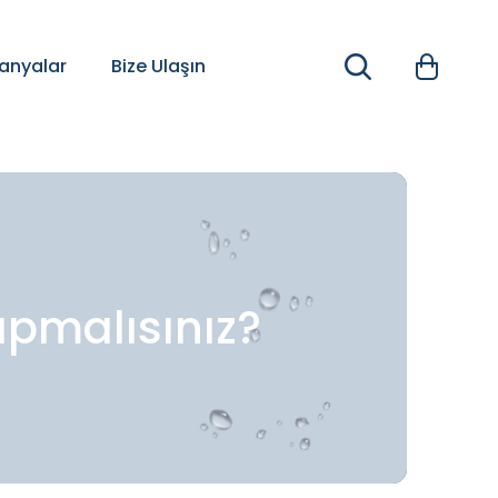
nyalar
Bize Ulaşın
apmalısınız?