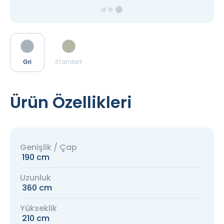
Gri
Standart
Ürün Özellikleri
Genişlik / Çap
190 cm
Uzunluk
360 cm
Yükseklik
210 cm