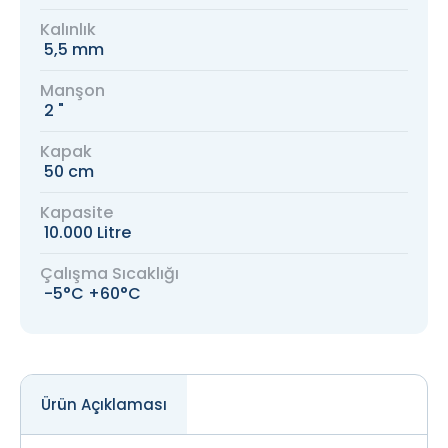
Kalınlık
5,5 mm
Manşon
2 "
Kapak
50 cm
Kapasite
10.000 Litre
Çalışma Sıcaklığı
-5°C +60°C
Ürün Açıklaması