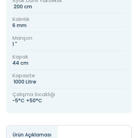
Ayak Dahil Yükseklik
200 cm
Kalınlık
6 mm
Manşon
1 "
Kapak
44 cm
Kapasite
1000 Litre
Çalışma Sıcaklığı
-5°C +50°C
Ürün Açıklaması