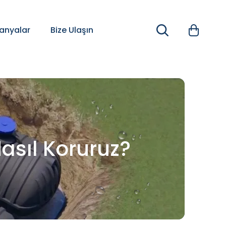
nyalar
Bize Ulaşın
Nasıl Koruruz?