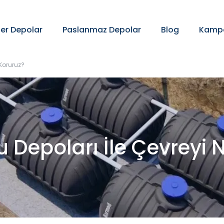
ter Depolar
Paslanmaz Depolar
Blog
Kampa
 Koruruz?
u Depoları İle Çevreyi 