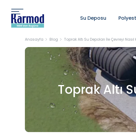
Su Deposu
Polyes
Anasayfa
Blog
Toprak Altı Su Depoları İle Çevreyi Nasıl
Toprak Altı S