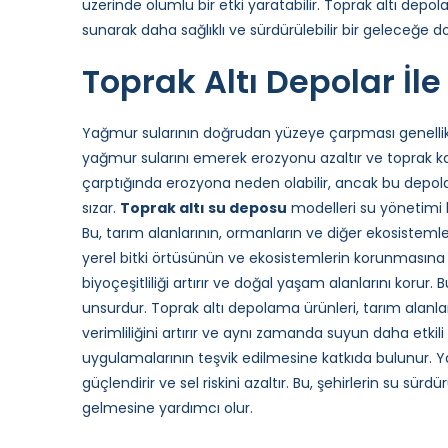
üzerinde olumlu bir etki yaratabilir. Toprak altı depo
sunarak daha sağlıklı ve sürdürülebilir bir geleceğe
Toprak Altı Depolar İ
Yağmur sularının doğrudan yüzeye çarpması genellikl
yağmur sularını emerek erozyonu azaltır ve toprak kal
çarptığında erozyona neden olabilir, ancak bu depol
sızar.
Toprak altı
su deposu
modelleri su yönetimi 
Bu, tarım alanlarının, ormanların ve diğer ekosistemler
yerel bitki örtüsünün ve ekosistemlerin korunmasına k
biyoçeşitliliği artırır ve doğal yaşam alanlarını korur
unsurdur. Toprak altı depolama ürünleri, tarım alanlar
verimliliğini artırır ve aynı zamanda suyun daha etkili 
uygulamalarının teşvik edilmesine katkıda bulunur. 
güçlendirir ve sel riskini azaltır. Bu, şehirlerin su sürdü
gelmesine yardımcı olur.