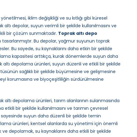
netilmesi, iklim değişikliği ve su kıtlığı gibi küresel
 altı depolar, suyun verimli bir şekilde kullanılmasını ve
tkili bir çözüm sunmaktadır.
Toprak altı depo
n tasarlanmıştır. Bu depolar, yağmur suyunun toprak
esler. Bu sayede, su kaynaklarını daha etkin bir şekilde
depolama kapasitesi arttıkça, kurak dönemlerde suyun daha
k altı depolama ürünleri, suyun düzenli ve etkili bir şekilde
örtüsünün sağlıklı bir şekilde büyümesine ve gelişmesine
ngeyi korumasına ve biyoçeşitliliğin sürdürülmesine
rak altı depolama ürünleri, tarım alanlarının sulanmasında
a etkili bir şekilde kullanılmasını ve tarımın çevresel
r sayesinde suyun daha düzenli bir şekilde temin
epolama ürünleri, kentsel alanlarda su yönetimi için önemli
k ve depolamak, su kaynaklarını daha etkili bir şekilde