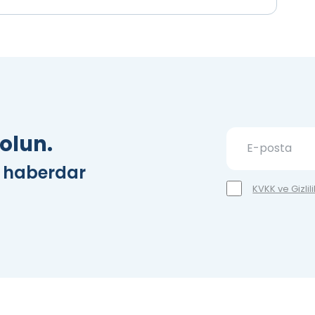
olun.
z haberdar
KVKK ve Gizlil