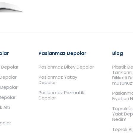
olar
Paslanmaz Depolar
Blog
 Depolar
Paslanmaz Dikey Depolar
Plastik 
Tankların
 Depolar
Paslanmaz Yatay
Dikkatli 
Depolar
musunuz
 Depolar
Paslanmaz Prizmatik
Paslanma
Depolar
Depolar
Fiyatları 
 Altı
Toprak Ü
Yakıt De
Nedir?
epolar
Toprak Al