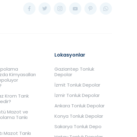
Lokasyonlar
Depolama
Gaziantep Tonluk
ızda Kimyasalları
Depolar
Depoluyor
İzmit Tonluk Depolar
?
İzmir Tonluk Depolar
z Krom Tank
Nedir?
Ankara Tonluk Depolar
stü Mazot ve
Konya Tonluk Depolar
polama Tankı
Sakarya Tonluk Depo
tı Mazot Tankı
Hatay Tonluk Depolar