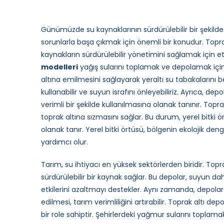
Günümüzde su kaynaklarının sürdürülebilir bir şekilde yö
sorunlarla başa çıkmak için önemli bir konudur. Toprak
kaynakların sürdürülebilir yönetimini sağlamak için e
modelleri
yağış sularını toplamak ve depolamak içi
altına emilmesini sağlayarak yeraltı su tabakalarını b
kullanabilir ve suyun israfını önleyebiliriz. Ayrıca, 
verimli bir şekilde kullanılmasına olanak tanınır. Topra
toprak altına sızmasını sağlar. Bu durum, yerel bitki 
olanak tanır. Yerel bitki örtüsü, bölgenin ekolojik de
yardımcı olur.
Tarım, su ihtiyacı en yüksek sektörlerden biridir. Top
sürdürülebilir bir kaynak sağlar. Bu depolar, suyun dah
etkilerini azaltmayı destekler. Aynı zamanda, depola
edilmesi, tarım verimliliğini artırabilir. Toprak altı d
bir role sahiptir. Şehirlerdeki yağmur sularını toplama