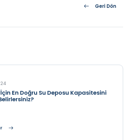
Geri Dön
024
z İçin En Doğru Su Deposu Kapasitesini
Belirlersiniz?
ar