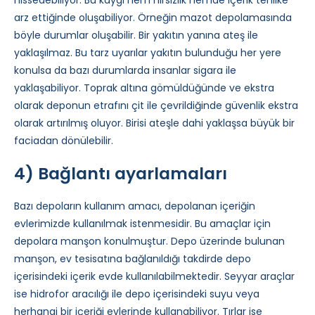
hissedebiliyor. Bu kaygı hem hırsızlık hemde içerik tehlike
arz ettiğinde oluşabiliyor. Örneğin mazot depolamasında
böyle durumlar oluşabilir. Bir yakıtın yanına ateş ile
yaklaşılmaz. Bu tarz uyarılar yakıtın bulunduğu her yere
konulsa da bazı durumlarda insanlar sigara ile
yaklaşabiliyor. Toprak altına gömüldüğünde ve ekstra
olarak deponun etrafını çit ile çevrildiğinde güvenlik ekstra
olarak artırılmış oluyor. Birisi ateşle dahi yaklaşsa büyük bir
faciadan dönülebilir.
4) Bağlantı ayarlamaları
Bazı depoların kullanım amacı, depolanan içeriğin
evlerimizde kullanılmak istenmesidir. Bu amaçlar için
depolara manşon konulmuştur. Depo üzerinde bulunan
manşon, ev tesisatına bağlanıldığı takdirde depo
içerisindeki içerik evde kullanılabilmektedir. Seyyar araçlar
ise hidrofor aracılığı ile depo içerisindeki suyu veya
herhangi bir içeriği evlerinde kullanabiliyor. Tırlar ise