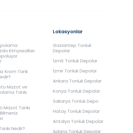
Lokasyonlar
Depolama
Gaziantep Tonluk
ızda Kimyasalları
Depolar
Depoluyor
İzmit Tonluk Depolar
?
İzmir Tonluk Depolar
z Krom Tank
Nedir?
Ankara Tonluk Depolar
stü Mazot ve
Konya Tonluk Depolar
polama Tankı
Sakarya Tonluk Depo
tı Mazot Tankı
Hatay Tonluk Depolar
Bilmeniz
er
Antalya Tonluk Depolar
Tankı Nedir?
Adana Tonluk Depolar