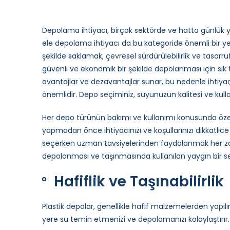
Depolama ihtiyacı, birçok sektörde ve hatta günlük
ele depolama ihtiyacı da bu kategoride önemli bir ye
şekilde saklamak, çevresel sürdürülebilirlik ve tasarru
güvenli ve ekonomik bir şekilde depolanması için sık t
avantajlar ve dezavantajlar sunar, bu nedenle ihtiy
önemlidir. Depo seçiminiz, suyunuzun kalitesi ve kullanı
Her depo türünün bakımı ve kullanımı konusunda özel 
yapmadan önce ihtiyacınızı ve koşullarınızı dikkat
seçerken uzman tavsiyelerinden faydalanmak her zam
depolanması ve taşınmasında kullanılan yaygın bir se
Hafiflik ve Taşınabilirlik
Plastik depolar, genellikle hafif malzemelerden yapıl
yere su temin etmenizi ve depolamanızı kolaylaştırır.