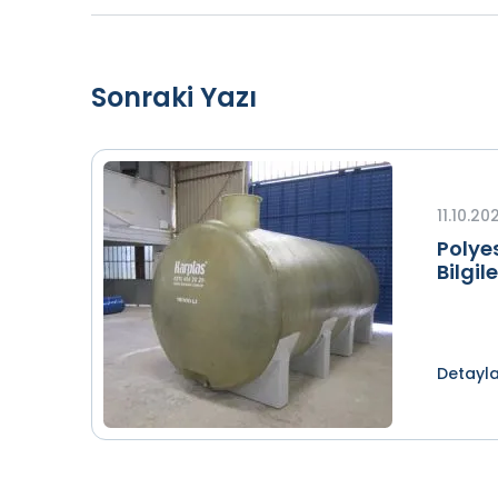
Sonraki Yazı
11.10.20
Polyes
Bilgile
Detayl