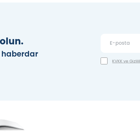
olun.
z haberdar
KVKK ve Gizlil