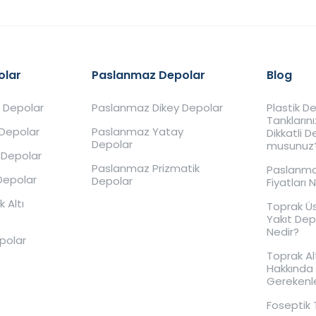
olar
Paslanmaz Depolar
Blog
 Depolar
Paslanmaz Dikey Depolar
Plastik 
Tankların
 Depolar
Paslanmaz Yatay
Dikkatli 
Depolar
musunuz
 Depolar
Paslanmaz Prizmatik
Paslanma
Depolar
Depolar
Fiyatları 
 Altı
Toprak Ü
Yakıt De
Nedir?
epolar
Toprak Al
Hakkında 
Gerekenl
Foseptik 